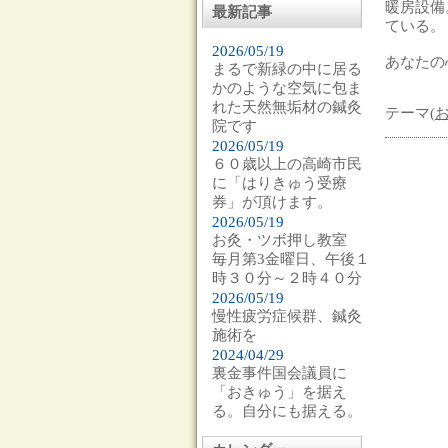
暖房設備
最新記事
ている。
2026/05/19
あなたの
まるで新緑の中に居る
かのような空気に包ま
れた天然無垢材の鍼灸
テーマ(
院です
2026/05/19
６０歳以上の高崎市民
に「はりきゅう受療
券」が頂けます。
2026/05/19
お灸・ツボ押し教室
毎月第3金曜日、午後１
時３０分～２時４０分
2026/05/19
慢性疲労症候群、鍼灸
施術を
2024/04/29
裏金事件国会議員に
「おきゅう」を据え
る。自分にも据える。