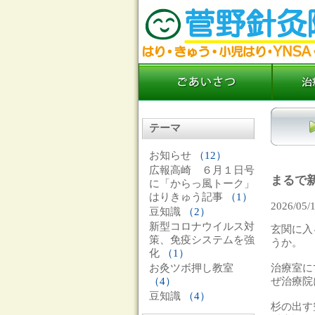
テーマ
お知らせ
（12）
広報高崎 ６月１日号
まるで
に「からっ風トーク」
はりきゅう記事
（1）
2026/05/
豆知識
（2）
新型コロナウイルス対
玄関に入
策、免疫システムを強
うか。
化
（1）
治療室に
お灸ツボ押し教室
ぜ治療院
（4）
豆知識
（4）
杉の出す