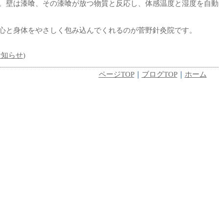
。壁は漆喰、その漆喰が放つ物質と反応し、体感温度と湿度を自動
心と身体をやさしく包み込んでくれるのが菅野針灸院です。
お知らせ
)
ページTOP
｜
ブログTOP
｜
ホーム