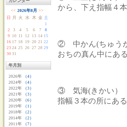
カレンダー
から、下え指幅４
<<
2026年8月
>>
日
月
火
水
木
金
土
1
2
3
4
5
6
7
8
9
10
11
12
13
14
15
16
17
18
19
20
21
22
② 中かん(ちゅう
23
24
25
26
27
28
29
おちの真ん中にあ
30
31
年月別
2026年
（4）
2024年
（4）
2022年
（3）
③ 気海(きかい
2021年
（3）
指幅３本の所にあ
2020年
（6）
2019年
（1）
2018年
（2）
2014年
（2）
2011年
（7）