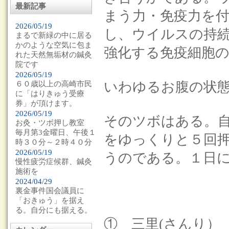
最新記事
まう力・免疫力を
2026/05/19
し、ウイルスの持
まるで新緑の中に居る
かのような空気に包ま
強化する免疫細胞
れた天然無垢材の鍼灸
院です
2026/05/19
いわゆるお腹の状
６０歳以上の高崎市民
に「はりきゅう受療
券」が頂けます。
2026/05/19
そのツボはある。
お灸・ツボ押し教室
毎月第3金曜日、午後１
をゆっくりと５回
時３０分～２時４０分
2026/05/19
うのである。１日
慢性疲労症候群、鍼灸
施術を
2024/04/29
裏金事件国会議員に
「おきゅう」を据え
る。自分にも据える。
① 三里(さんり