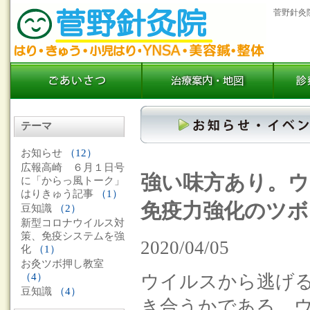
菅野針灸
テーマ
お知らせ
（12）
広報高崎 ６月１日号
強い味方あり。
に「からっ風トーク」
はりきゅう記事
（1）
免疫力強化のツボ
豆知識
（2）
新型コロナウイルス対
策、免疫システムを強
2020/04/05
化
（1）
お灸ツボ押し教室
ウイルスから逃げ
（4）
豆知識
（4）
き合うかである。